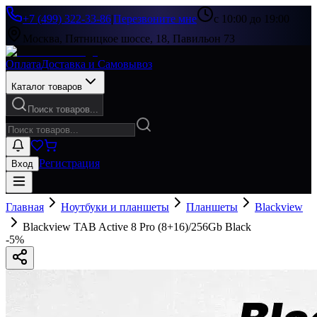
+7 (499) 322-33-86
|
Перезвоните мне
с 10:00 до 19:00
Москва, Пятницкое шоссе, 18, Павильон 73
Оплата
Доставка и Самовывоз
Каталог товаров
Поиск товаров...
Регистрация
Вход
Главная
Ноутбуки и планшеты
Планшеты
Blackview
Blackview TAB Active 8 Pro (8+16)/256Gb Black
-
5
%