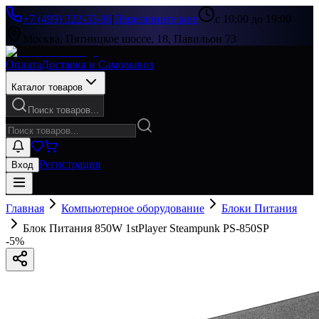
+7 (499) 322-33-86
|
Перезвоните мне
с 10:00 до 19:00
Москва, Пятницкое шоссе, 18, Павильон 73
Оплата
Доставка и Самовывоз
Каталог товаров
Поиск товаров...
Регистрация
Вход
Главная
Компьютерное оборудование
Блоки Питания
Блок Питания 850W 1stPlayer Steampunk PS-850SP
-
5
%