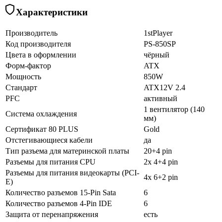
Характеристики
Производитель
1stPlayer
Код производителя
PS-850SP
Цвета в оформлении
чёрный
Форм-фактор
ATX
Мощность
850W
Стандарт
ATX12V 2.4
PFC
активный
1 вентилятор (140
Система охлаждения
мм)
Сертификат 80 PLUS
Gold
Отстегивающиеся кабели
да
Тип разъема для материнской платы
20+4 pin
Разъемы для питания CPU
2x 4+4 pin
Разъемы для питания видеокарты (PCI-
4x 6+2 pin
E)
Количество разъемов 15-Pin Sata
6
Количество разъемов 4-Pin IDE
6
Защита от перенапряжения
есть