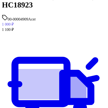
HC18923
00-00004909
Acer
1 000
₽
1 100
₽