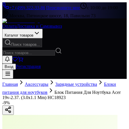
+7 (499) 322-33-86
|
Перезвоните мне
с 10:00 до 19:00
Москва, Пятницкое шоссе, 18, Павильон 73
Оплата
Доставка и Самовывоз
Каталог товаров
Поиск товаров...
Регистрация
Вход
Главная
Аксессуары
Зарядные устройства
Блоки
питания для ноутбуков
Блок Питания Для Ноутбука Acer
19v-2.37. (3.0x1.1 Mm) HC18923
-
9
%