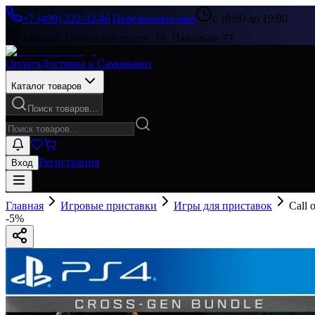
+7 (499) 322-33-86
|
Перезвоните мне
с 10:00 до 19:00
Москва, Пятницкое шоссе, 18, Павильон 73
Оплата
Доставка и Самовывоз
Каталог товаров
Поиск товаров...
Регистрация
Вход
Главная
Игровые приставки
Игры для приставок
Call 
-
5
%