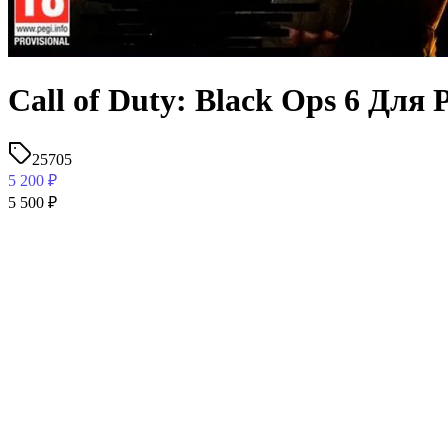
Call of Duty: Black Ops 6 Для
25705
5 200
₽
5 500
₽