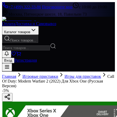
+7 (499) 322-33-86
|
Перезвоните мне
с 10:00 до 19:00
Москва, Пятницкое шоссе, 18, Павильон 73
Оплата
Доставка и Самовывоз
Каталог товаров
Поиск товаров...
Регистрация
Вход
Главная
Игровые приставки
Игры для приставок
Call
Of Duty: Modern Warfare 2 (2022) Для Xbox One (Русская
Версия)
-
5
%