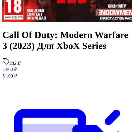
Call Of Duty: Modern Warfare
3 (2023) Для XboX Series
23287
4 800
₽
5 100
₽