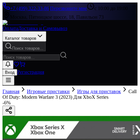
+7 (499) 322-33-86
|
Перезвоните мне
с 10:00 до 19:00
Москва, Пятницкое шоссе, 18, Павильон 73
Оплата
Доставка и Самовывоз
Каталог товаров
Поиск товаров...
Регистрация
Вход
Главная
Игровые приставки
Игры для приставок
Call
Of Duty: Modern Warfare 3 (2023) Для XboX Series
-
6
%