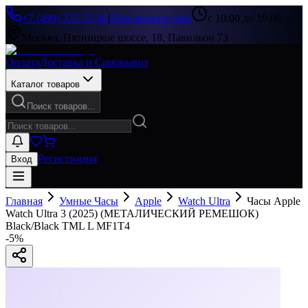
+7 (499) 322-33-86
|
Перезвоните мне
с 10:00 до 19:00
Москва, Пятницкое шоссе, 18, Павильон 73
Оплата
Доставка и Самовывоз
Каталог товаров
Поиск товаров...
Регистрация
Вход
Главная
Умные Часы
Apple
Watch Ultra
Часы Apple
Watch Ultra 3 (2025) (МЕТАЛИЧЕСКИЙ РЕМЕШОК)
Black/Black TML L MF1T4
-
5
%