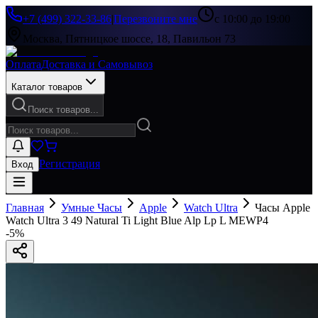
+7 (499) 322-33-86
|
Перезвоните мне
с 10:00 до 19:00
Москва, Пятницкое шоссе, 18, Павильон 73
Оплата
Доставка и Самовывоз
Каталог товаров
Поиск товаров...
Регистрация
Вход
Главная
Умные Часы
Apple
Watch Ultra
Часы Apple
Watch Ultra 3 49 Natural Ti Light Blue Alp Lp L MEWP4
-
5
%