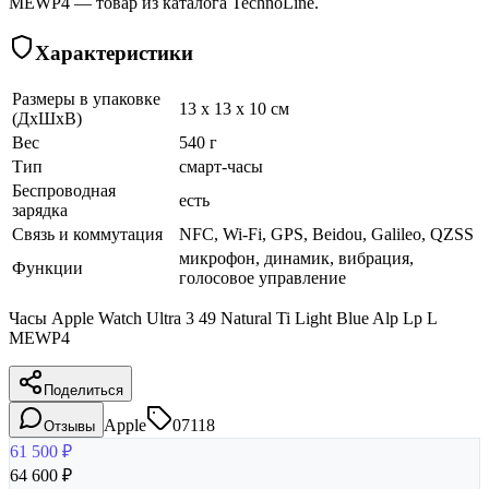
MEWP4 — товар из каталога TechnoLine.
Характеристики
Размеры в упаковке
13 x 13 x 10 см
(ДхШхВ)
Вес
540 г
Тип
смарт-часы
Беспроводная
есть
зарядка
Связь и коммутация
NFC, Wi-Fi, GPS, Beidou, Galileo, QZSS
микрофон, динамик, вибрация,
Функции
голосовое управление
Часы Apple Watch Ultra 3 49 Natural Ti Light Blue Alp Lp L
MEWP4
Поделиться
Apple
07118
Отзывы
61 500
₽
64 600
₽