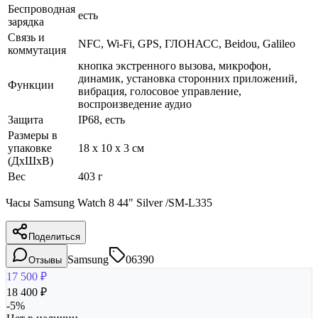
Беспроводная
есть
зарядка
Связь и
NFC, Wi-Fi, GPS, ГЛОНАСC, Beidou, Galileo
коммутация
кнопка экстренного вызова, микрофон,
динамик, установка сторонних приложений,
Функции
вибрация, голосовое управление,
воспроизведение аудио
Защита
IP68, есть
Размеры в
упаковке
18 x 10 x 3 см
(ДхШхВ)
Вес
403 г
Часы Samsung Watch 8 44" Silver /SM-L335
Поделиться
Samsung
06390
Отзывы
17 500
₽
18 400
₽
-
5
%