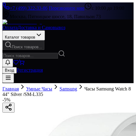
+7 (499) 322-33-86
|
Перезвоните мне
с 10:00 до 19:00
Москва, Пятницкое шоссе, 18, Павильон 73
Оплата
Доставка и Самовывоз
Каталог товаров
Поиск товаров...
Регистрация
Вход
Главная
Умные Часы
Samsung
Часы Samsung Watch 8
44" Silver /SM-L335
-
5
%