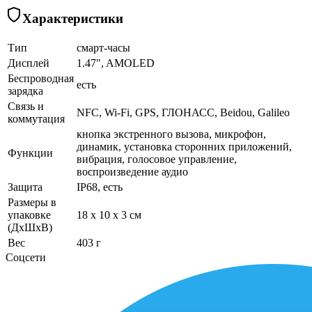
Характеристики
Тип
смарт-часы
Дисплей
1.47", AMOLED
Беспроводная
есть
зарядка
Связь и
NFC, Wi-Fi, GPS, ГЛОНАСC, Beidou, Galileo
коммутация
кнопка экстренного вызова, микрофон,
динамик, установка сторонних приложений,
Функции
вибрация, голосовое управление,
воспроизведение аудио
Защита
IP68, есть
Размеры в
упаковке
18 x 10 x 3 см
(ДхШхВ)
Вес
403 г
Соцсети