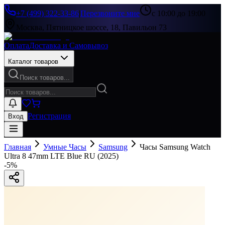
+7 (499) 322-33-86
|
Перезвоните мне
с 10:00 до 19:00
Москва, Пятницкое шоссе, 18, Павильон 73
Оплата
Доставка и Самовывоз
Каталог товаров
Поиск товаров...
Регистрация
Вход
Главная
Умные Часы
Samsung
Часы Samsung Watch
Ultra 8 47mm LTE Blue RU (2025)
-
5
%