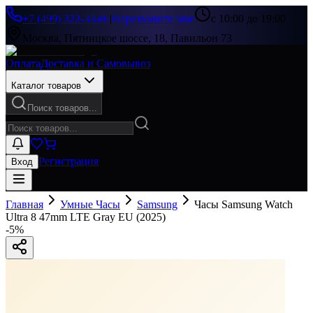
+7 (499) 322-33-86
|
Перезвоните мне
с 10:00 до 19:00
Москва, Пятницкое шоссе, 18, Павильон 73
Оплата
Доставка и Самовывоз
Каталог товаров
Поиск товаров...
Регистрация
Вход
Главная
Умные Часы
Samsung
Часы Samsung Watch
Ultra 8 47mm LTE Gray EU (2025)
-
5
%