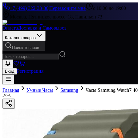
+7 (499) 322-33-86
|
Перезвоните мне
с 10:00 до 19:00
Москва, Пятницкое шоссе, 18, Павильон 73
Оплата
Доставка и Самовывоз
Каталог товаров
Поиск товаров...
Регистрация
Вход
Главная
Умные Часы
Samsung
Часы Samsung Watch7 4
-
5
%