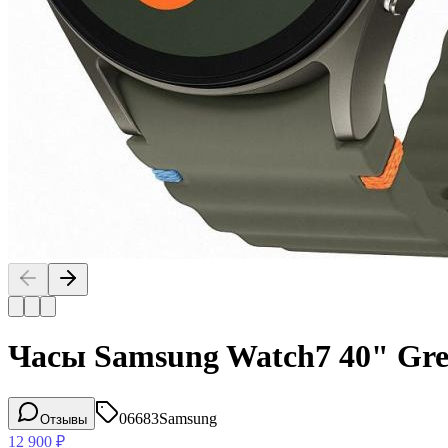
Часы Samsung Watch7 40" Gr
06683
Samsung
Отзывы
12 900
₽