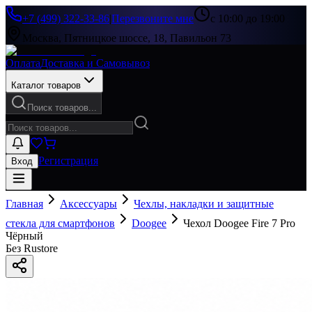
+7 (499) 322-33-86
|
Перезвоните мне
с 10:00 до 19:00
Москва, Пятницкое шоссе, 18, Павильон 73
Оплата
Доставка и Самовывоз
Каталог товаров
Поиск товаров...
Регистрация
Вход
Главная
Аксессуары
Чехлы, накладки и защитные
стекла для смартфонов
Doogee
Чехол Doogee Fire 7 Pro
Чёрный
Без Rustore