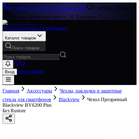
+7 (499) 322-33-86
|
Перезвоните мне
с 10:00 до 19:00
Москва, Пятницкое шоссе, 18, Павильон 73
Оплата
Доставка и Самовывоз
Каталог товаров
Поиск товаров...
Регистрация
Вход
Главная
Аксессуары
Чехлы, накладки и защитные
стекла для смартфонов
Blackview
Чехол Прозрачный
Blackview BV6200 Plus
Без Rustore