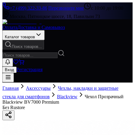
+7 (499) 322-33-86
|
Перезвоните мне
с 10:00 до 19:00
Москва, Пятницкое шоссе, 18, Павильон 73
Оплата
Доставка и Самовывоз
Каталог товаров
Поиск товаров...
Регистрация
Вход
Главная
Аксессуары
Чехлы, накладки и защитные
стекла для смартфонов
Blackview
Чехол Прозрачный
Blackview BV7000 Premium
Без Rustore