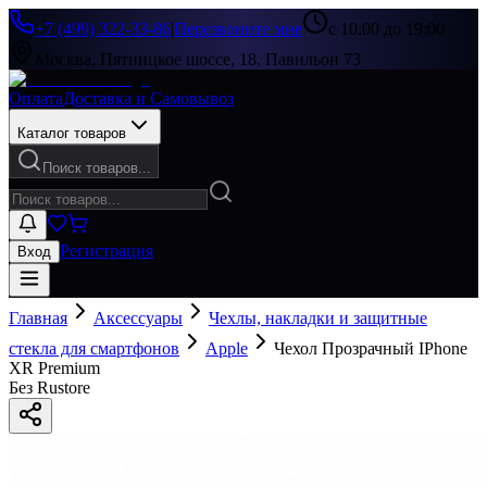
+7 (499) 322-33-86
|
Перезвоните мне
с 10:00 до 19:00
Москва, Пятницкое шоссе, 18, Павильон 73
Оплата
Доставка и Самовывоз
Каталог товаров
Поиск товаров...
Регистрация
Вход
Главная
Аксессуары
Чехлы, накладки и защитные
стекла для смартфонов
Apple
Чехол Прозрачный IPhone
XR Premium
Без Rustore