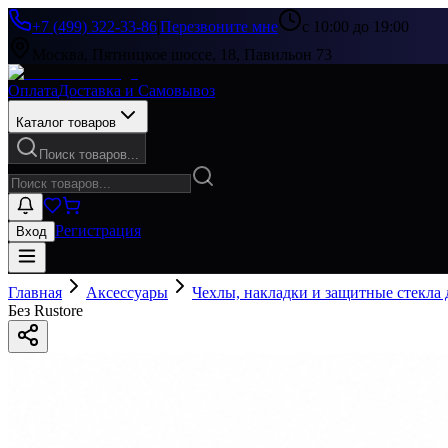
+7 (499) 322-33-86
|
Перезвоните мне
с 10:00 до 19:00
Москва, Пятницкое шоссе, 18, Павильон 73
Оплата
Доставка и Самовывоз
Каталог товаров
Поиск товаров...
Регистрация
Вход
Главная
Аксессуары
Чехлы, накладки и защитные стекла
Без Rustore