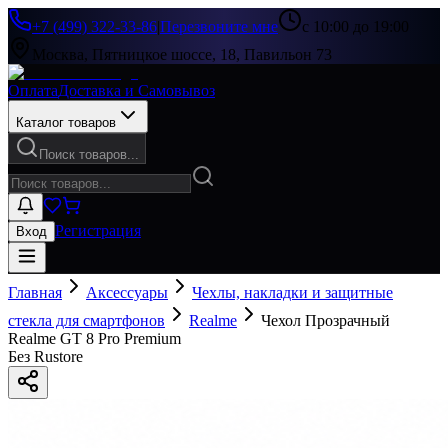
+7 (499) 322-33-86
|
Перезвоните мне
с 10:00 до 19:00
Москва, Пятницкое шоссе, 18, Павильон 73
Оплата
Доставка и Самовывоз
Каталог товаров
Поиск товаров...
Регистрация
Вход
Главная
Аксессуары
Чехлы, накладки и защитные
стекла для смартфонов
Realme
Чехол Прозрачный
Realme GT 8 Pro Premium
Без Rustore