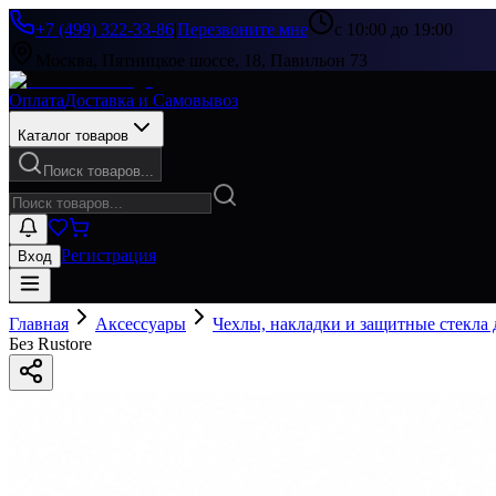
+7 (499) 322-33-86
|
Перезвоните мне
с 10:00 до 19:00
Москва, Пятницкое шоссе, 18, Павильон 73
Оплата
Доставка и Самовывоз
Каталог товаров
Поиск товаров...
Регистрация
Вход
Главная
Аксессуары
Чехлы, накладки и защитные стекла
Без Rustore