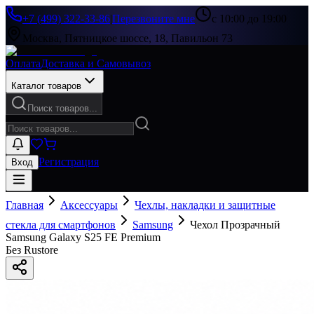
+7 (499) 322-33-86
|
Перезвоните мне
с 10:00 до 19:00
Москва, Пятницкое шоссе, 18, Павильон 73
Оплата
Доставка и Самовывоз
Каталог товаров
Поиск товаров...
Регистрация
Вход
Главная
Аксессуары
Чехлы, накладки и защитные
стекла для смартфонов
Samsung
Чехол Прозрачный
Samsung Galaxy S25 FE Premium
Без Rustore