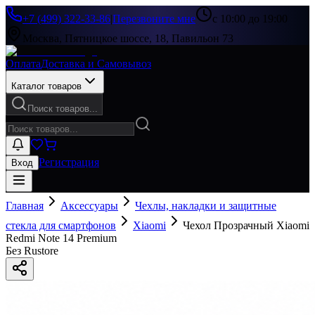
+7 (499) 322-33-86
|
Перезвоните мне
с 10:00 до 19:00
Москва, Пятницкое шоссе, 18, Павильон 73
Оплата
Доставка и Самовывоз
Каталог товаров
Поиск товаров...
Регистрация
Вход
Главная
Аксессуары
Чехлы, накладки и защитные
стекла для смартфонов
Xiaomi
Чехол Прозрачный Xiaomi
Redmi Note 14 Premium
Без Rustore