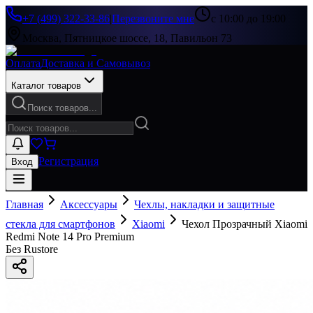
+7 (499) 322-33-86
|
Перезвоните мне
с 10:00 до 19:00
Москва, Пятницкое шоссе, 18, Павильон 73
Оплата
Доставка и Самовывоз
Каталог товаров
Поиск товаров...
Регистрация
Вход
Главная
Аксессуары
Чехлы, накладки и защитные
стекла для смартфонов
Xiaomi
Чехол Прозрачный Xiaomi
Redmi Note 14 Pro Premium
Без Rustore