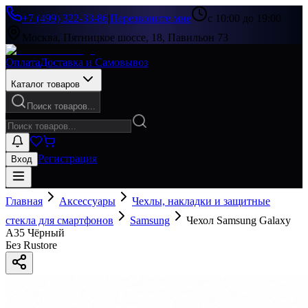
+7 (499) 322-33-86
|
Перезвоните мне
с 10:00 до 19:00
Москва, Пятницкое шоссе, 18, Павильон 73
Оплата
Доставка и Самовывоз
Каталог товаров
Поиск товаров...
Регистрация
Вход
Главная
Аксессуары
Чехлы, накладки и защитные
стекла для смартфонов
Samsung
Чехол Samsung Galaxy
A35 Чёрный
Без Rustore