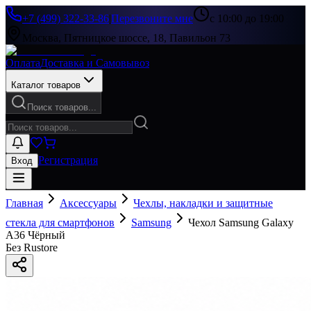
+7 (499) 322-33-86
|
Перезвоните мне
с 10:00 до 19:00
Москва, Пятницкое шоссе, 18, Павильон 73
Оплата
Доставка и Самовывоз
Каталог товаров
Поиск товаров...
Регистрация
Вход
Главная
Аксессуары
Чехлы, накладки и защитные
стекла для смартфонов
Samsung
Чехол Samsung Galaxy
A36 Чёрный
Без Rustore