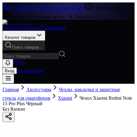
+7 (499) 322-33-86
|
Перезвоните мне
с 10:00 до 19:00
Москва, Пятницкое шоссе, 18, Павильон 73
Оплата
Доставка и Самовывоз
Каталог товаров
Поиск товаров...
Регистрация
Вход
Главная
Аксессуары
Чехлы, накладки и защитные
стекла для смартфонов
Xiaomi
Чехол Xiaomi Redmi Note
15 Pro Plus Чёрный
Без Rustore