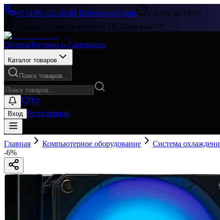
+7 (499) 322-33-86
|
Перезвоните мне
с 10:00 до 19:00
Москва, Пятницкое шоссе, 18, Павильон 73
Оплата
Доставка и Самовывоз
Каталог товаров
Поиск товаров...
Регистрация
Вход
Главная
Компьютерное оборудование
Система охлаждени
-
6
%