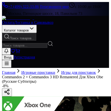
+7 (499) 322-33-86
|
Перезвоните мне
с 10:00 до 19:00
Москва, Пятницкое шоссе, 18, Павильон 73
Оплата
Доставка и Самовывоз
Каталог товаров
Поиск товаров...
Регистрация
Вход
Главная
Игровые приставки
Игры для приставок
Commandos 2 + Commandos 3 HD Remastered Для Xbox Obe
(Русские Субтитры)
-
8
%