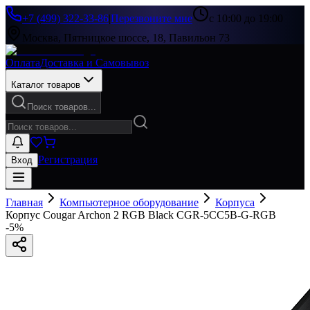
+7 (499) 322-33-86
|
Перезвоните мне
с 10:00 до 19:00
Москва, Пятницкое шоссе, 18, Павильон 73
Оплата
Доставка и Самовывоз
Каталог товаров
Поиск товаров...
Регистрация
Вход
Главная
Компьютерное оборудование
Корпуса
Корпус Cougar Archon 2 RGB Black CGR-5CC5B-G-RGB
-
5
%