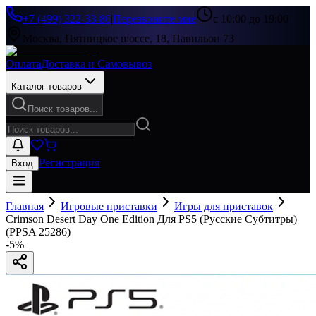
+7 (499) 322-33-86
|
Перезвоните мне
с 10:00 до 19:00
Москва, Пятницкое шоссе, 18, Павильон 73
Оплата
Доставка и Самовывоз
Каталог товаров
Поиск товаров...
Регистрация
Вход
Главная
Игровые приставки
Игры для приставок
Crimson Desert Day One Edition Для PS5 (Русские Субтитры)
(PPSA 25286)
-
5
%