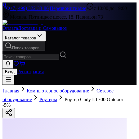
+7 (499) 322-33-86
|
Перезвоните мне
с 10:00 до 19:00
Москва, Пятницкое шоссе, 18, Павильон 73
Оплата
Доставка и Самовывоз
Каталог товаров
Поиск товаров...
Регистрация
Вход
Главная
Компьютерное оборудование
Сетевое
оборудование
Роутеры
Роутер Cudy LT700 Outdoor
-
5
%