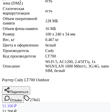
есть
зона (DMZ)
Статическая
есть
маршрутизация
Объем оперативной
128 МБ
памяти
Объем флеш-памяти
16 МБ
Размер
100 x 240 x 54 мм
Вес, кг
0.467 кг
Цвета в оформлении
белый
Производитель
Cudy
Код производителя
LT700
Wi-Fi 5, AC1200, 2.4/5ГГц, 1x
Описание
WAN/LAN 1000 Мбит/с, 3G/4G, nano
SIM, белый
Роутер Cudy LT700 Outdoor
Поделиться
27843
Отзывы
11 100
₽
11 700
₽