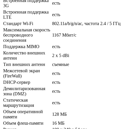
Встроенная поддержка
есть
3G
Встроенная поддержка
есть
LTE
Стандарт Wi-Fi
802.11a/b/g/n/ac, частота 2.4 / 5 ГГц
Максимальная скорость
беспроводного
1167 Мбит/с
соединения
Поддержка MIMO
есть
Количество внешних
2 x 5 dBi
антенн
Тип внешних антенн
съемные
Межсетевой экран
есть
(FireWall)
DHCP-сервер
есть
Демилитаризованная
есть
зона (DMZ)
Статическая
есть
маршрутизация
Объем оперативной
128 МБ
памяти
Объем флеш-памяти
16 МБ