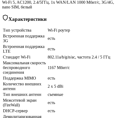
Wi-Fi 5, AC1200, 2.4/5ГГц, 1x WAN/LAN 1000 Мбит/с, 3G/4G,
nano SIM, белый
Характеристики
Тип устройства
Wi-Fi роутер
Встроенная поддержка
есть
3G
Встроенная поддержка
есть
LTE
Стандарт Wi-Fi
802.11a/b/g/n/ac, частота 2.4 / 5 ГГц
Максимальная скорость
беспроводного
1167 Мбит/с
соединения
Поддержка MIMO
есть
Количество внешних
2 x 5 dBi
антенн
Тип внешних антенн
съемные
Межсетевой экран
есть
(FireWall)
DHCP-сервер
есть
Демилитаризованная