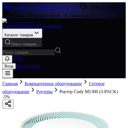
+7 (499) 322-33-86
|
Перезвоните мне
с 10:00 до 19:00
Москва, Пятницкое шоссе, 18, Павильон 73
Оплата
Доставка и Самовывоз
Каталог товаров
Поиск товаров...
Регистрация
Вход
Главная
Компьютерное оборудование
Сетевое
оборудование
Роутеры
Роутер Cudy M1300 (3-PACK)
-
5
%