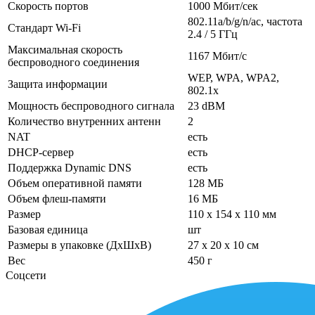
Скорость портов
1000 Мбит/сек
802.11a/b/g/n/ac, частота
Стандарт Wi-Fi
2.4 / 5 ГГц
Максимальная скорость
1167 Мбит/с
беспроводного соединения
WEP, WPA, WPA2,
Защита информации
802.1x
Мощность беспроводного сигнала
23 dBM
Количество внутренних антенн
2
NAT
есть
DHCP-сервер
есть
Поддержка Dynamic DNS
есть
Объем оперативной памяти
128 МБ
Объем флеш-памяти
16 МБ
Размер
110 x 154 x 110 мм
Базовая единица
шт
Размеры в упаковке (ДхШхВ)
27 x 20 x 10 см
Вес
450 г
Соцсети