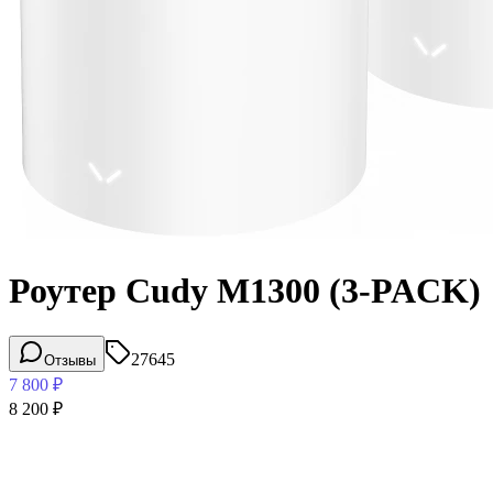
Роутер Cudy M1300 (3-PACK)
27645
Отзывы
7 800
₽
8 200
₽