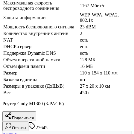
Максимальная скорость
1167 Мбит/с
беспроводного соединения
WEP, WPA, WPA2,
Защита информации
802.1x
Мощность беспроводного сигнала
23 dBM
Количество внутренних антенн
2
NAT
есть
DHCP-сервер
есть
Поддержка Dynamic DNS
есть
Объем оперативной памяти
128 МБ
Объем флеш-памяти
16 МБ
Размер
110 x 154 x 110 мм
Базовая единица
шт
Размеры в упаковке (ДхШхВ)
27 x 20 x 10 см
Вес
450 г
Роутер Cudy M1300 (3-PACK)
Поделиться
27645
Отзывы