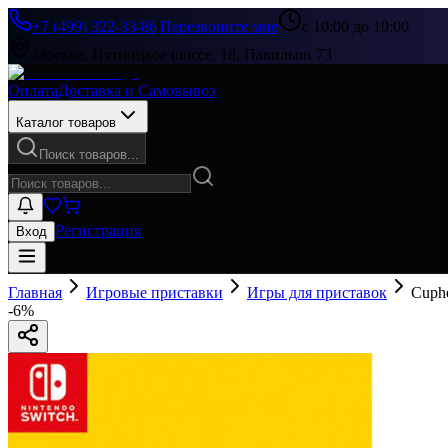
+7 (499) 322-33-86
|
Перезвоните мне
с 10:00 до 19:00
Москва, Пятницкое шоссе, 18, Павильон 73
Оплата
Доставка и Самовывоз
Каталог товаров
Поиск товаров...
Регистрация
Вход
Главная
Игровые приставки
Игры для приставок
Cuphe
-
6
%