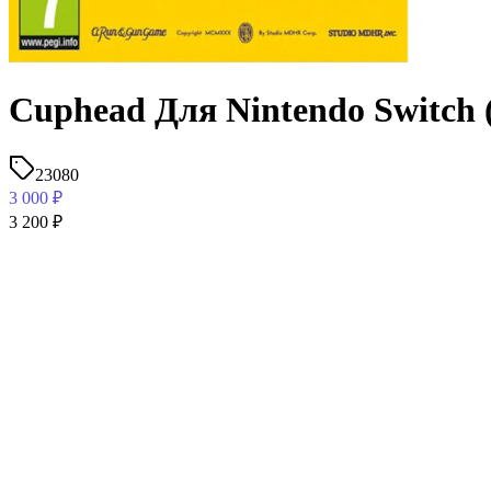
Cuphead Для Nintendo Switch (
23080
3 000
₽
3 200
₽