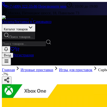
+7 (499) 322-33-86
|
Перезвоните мне
с 10:00 до 19:00
Москва, Пятницкое шоссе, 18, Павильон 73
Оплата
Доставка и Самовывоз
Каталог товаров
Поиск товаров...
Регистрация
Вход
Главная
Игровые приставки
Игры для приставок
Cuphe
-
7
%