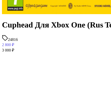
Cuphead Для Xbox One (Rus Te
24816
2 800
₽
3 000
₽