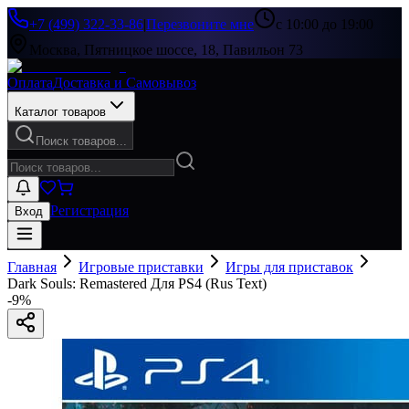
+7 (499) 322-33-86
|
Перезвоните мне
с 10:00 до 19:00
Москва, Пятницкое шоссе, 18, Павильон 73
Оплата
Доставка и Самовывоз
Каталог товаров
Поиск товаров...
Регистрация
Вход
Главная
Игровые приставки
Игры для приставок
Dark Souls: Remastered Для PS4 (Rus Text)
-
9
%