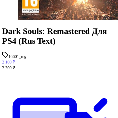
Dark Souls: Remastered Для
PS4 (Rus Text)
16601_mg
2 100
₽
2 300
₽