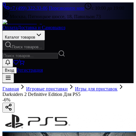
+7 (499) 322-33-86
|
Перезвоните мне
с 10:00 до 19:00
Москва, Пятницкое шоссе, 18, Павильон 73
Оплата
Доставка и Самовывоз
Каталог товаров
Поиск товаров...
Регистрация
Вход
Главная
Игровые приставки
Игры для приставок
Darksiders 2 Definitive Edition Для PS5
-
6
%