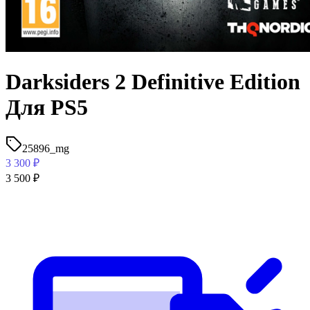
Darksiders 2 Definitive Edition
Для PS5
25896_mg
3 300
₽
3 500
₽