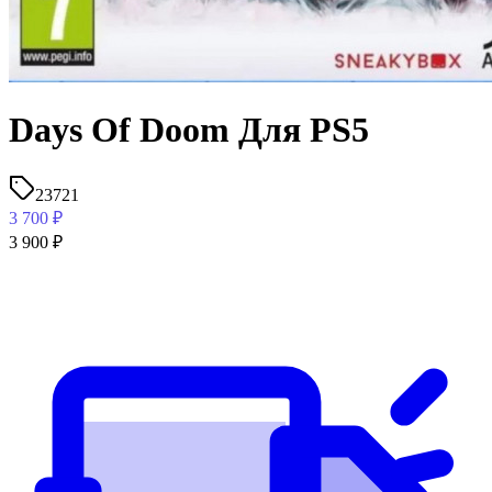
Days Of Doom Для PS5
23721
3 700
₽
3 900
₽