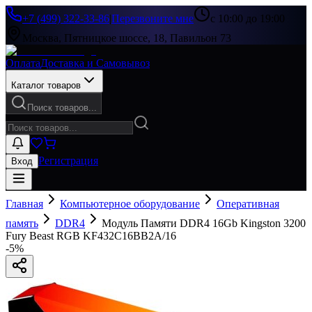
+7 (499) 322-33-86
|
Перезвоните мне
с 10:00 до 19:00
Москва, Пятницкое шоссе, 18, Павильон 73
Оплата
Доставка и Самовывоз
Каталог товаров
Поиск товаров...
Регистрация
Вход
Главная
Компьютерное оборудование
Оперативная
память
DDR4
Модуль Памяти DDR4 16Gb Kingston 3200
Fury Beast RGB KF432C16BB2A/16
-
5
%