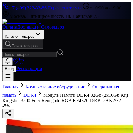
+7 (499) 322-33-86
|
Перезвоните мне
с 10:00 до 19:00
Москва, Пятницкое шоссе, 18, Павильон 73
Оплата
Доставка и Самовывоз
Каталог товаров
Поиск товаров...
Регистрация
Вход
Главная
Компьютерное оборудование
Оперативная
память
DDR4
Модуль Памяти DDR4 32Gb (2x16Gb Kit)
Kingston 3200 Fury Renegade RGB KF432C16RB12AK2/32
-
5
%