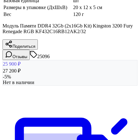
Базовая единица
шт
Размеры в упаковке (ДхШхВ)
20 x 12 x 5 см
Вес
120 г
Модуль Памяти DDR4 32Gb (2x16Gb Kit) Kingston 3200 Fury
Renegade RGB KF432C16RB12AK2/32
Поделиться
25096
Отзывы
25 900
₽
27 200
₽
-
5
%
Нет в наличии