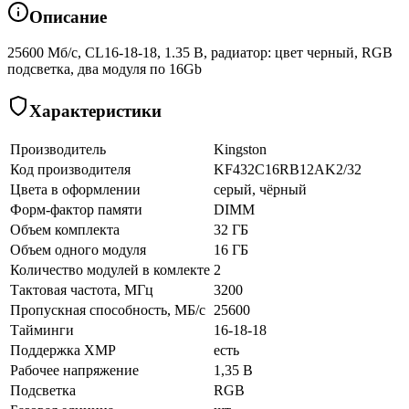
Описание
25600 Мб/с, CL16-18-18, 1.35 В, радиатор: цвет черный, RGB
подсветка, два модуля по 16Gb
Характеристики
Производитель
Kingston
Код производителя
KF432C16RB12AK2/32
Цвета в оформлении
серый, чёрный
Форм-фактор памяти
DIMM
Объем комплекта
32 ГБ
Объем одного модуля
16 ГБ
Количество модулей в комлекте
2
Тактовая частота, МГц
3200
Пропускная способность, МБ/с
25600
Тайминги
16-18-18
Поддержка XMP
есть
Рабочее напряжение
1,35 В
Подсветка
RGB