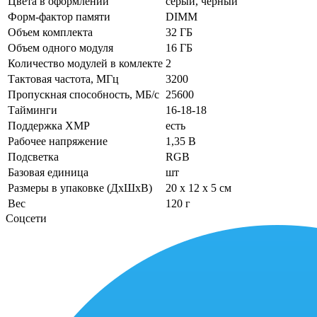
Цвета в оформлении
серый, чёрный
Форм-фактор памяти
DIMM
Объем комплекта
32 ГБ
Объем одного модуля
16 ГБ
Количество модулей в комлекте
2
Тактовая частота, МГц
3200
Пропускная способность, МБ/с
25600
Тайминги
16-18-18
Поддержка XMP
есть
Рабочее напряжение
1,35 В
Подсветка
RGB
Базовая единица
шт
Размеры в упаковке (ДхШхВ)
20 x 12 x 5 см
Вес
120 г
Соцсети