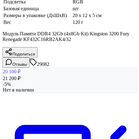
Подсветка
RGB
Базовая единица
шт
Размеры в упаковке (ДхШхВ)
20 x 12 x 5 см
Вес
120 г
Модуль Памяти DDR4 32Gb (4x8Gb Kit) Kingston 3200 Fury
Renegade KF432C16RB2AK4/32
Поделиться
29082
Отзывы
20 100
₽
21 200
₽
-
5
%
Нет в наличии