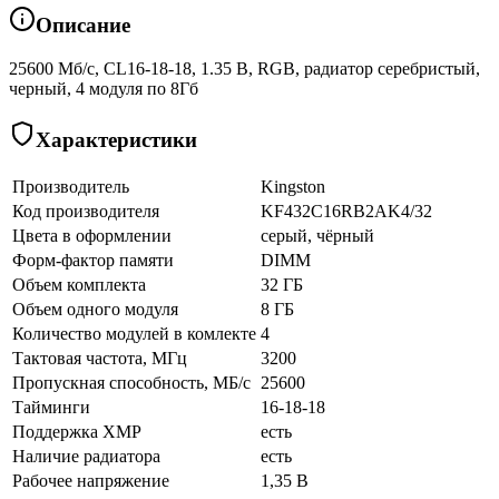
Описание
25600 Мб/с, CL16-18-18, 1.35 В, RGB, радиатор серебристый,
черный, 4 модуля по 8Гб
Характеристики
Производитель
Kingston
Код производителя
KF432C16RB2AK4/32
Цвета в оформлении
серый, чёрный
Форм-фактор памяти
DIMM
Объем комплекта
32 ГБ
Объем одного модуля
8 ГБ
Количество модулей в комлекте
4
Тактовая частота, МГц
3200
Пропускная способность, МБ/с
25600
Тайминги
16-18-18
Поддержка XMP
есть
Наличие радиатора
есть
Рабочее напряжение
1,35 В