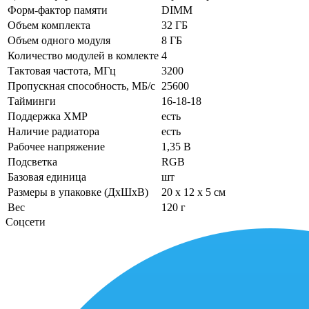
Форм-фактор памяти
DIMM
Объем комплекта
32 ГБ
Объем одного модуля
8 ГБ
Количество модулей в комлекте
4
Тактовая частота, МГц
3200
Пропускная способность, МБ/с
25600
Тайминги
16-18-18
Поддержка XMP
есть
Наличие радиатора
есть
Рабочее напряжение
1,35 В
Подсветка
RGB
Базовая единица
шт
Размеры в упаковке (ДхШхВ)
20 x 12 x 5 см
Вес
120 г
Соцсети