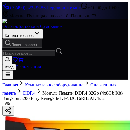
+7 (499) 322-33-86
|
Перезвоните мне
с 10:00 до 19:00
Москва, Пятницкое шоссе, 18, Павильон 73
Оплата
Доставка и Самовывоз
Каталог товаров
Поиск товаров...
Регистрация
Вход
Главная
Компьютерное оборудование
Оперативная
память
DDR4
Модуль Памяти DDR4 32Gb (4x8Gb Kit)
Kingston 3200 Fury Renegade KF432C16RB2AK4/32
-
5
%