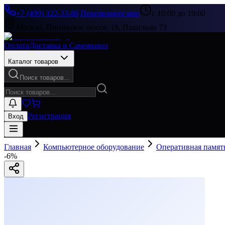
+7 (499) 322-33-86
|
Перезвоните мне
с 10:00 до 19:00
Москва, Пятницкое шоссе, 18, Павильон 73
Оплата
Доставка и Самовывоз
Каталог товаров
Поиск товаров...
Регистрация
Вход
Главная
Компьютерное оборудование
Оперативная памят
-
6
%