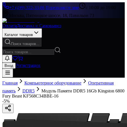
+7 (499) 322-33-86
|
Перезвоните мне
с 10:00 до 19:00
Москва, Пятницкое шоссе, 18, Павильон 73
Оплата
Доставка и Самовывоз
Каталог товаров
Поиск товаров...
Регистрация
Вход
Главная
Компьютерное оборудование
Оперативная
память
DDR5
Модуль Памяти DDR5 16Gb Kingston 6800
Fury Beast KF568C34BBE-16
-
5
%