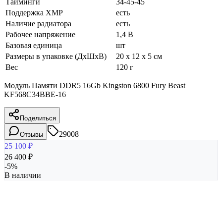
Тайминги
34-45-45
Поддержка XMP
есть
Наличие радиатора
есть
Рабочее напряжение
1,4 В
Базовая единица
шт
Размеры в упаковке (ДхШхВ)
20 x 12 x 5 см
Вес
120 г
Модуль Памяти DDR5 16Gb Kingston 6800 Fury Beast
KF568C34BBE-16
Поделиться
29008
Отзывы
25 100
₽
26 400
₽
-
5
%
В наличии