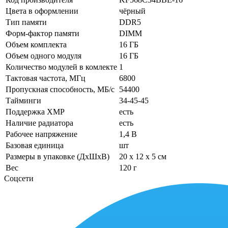
Цвета в оформлении
чёрный
Тип памяти
DDR5
Форм-фактор памяти
DIMM
Объем комплекта
16 ГБ
Объем одного модуля
16 ГБ
Количество модулей в комлекте
1
Тактовая частота, МГц
6800
Пропускная способность, МБ/с
54400
Тайминги
34-45-45
Поддержка XMP
есть
Наличие радиатора
есть
Рабочее напряжение
1,4 В
Базовая единица
шт
Размеры в упаковке (ДхШхВ)
20 x 12 x 5 см
Вес
120 г
Соцсети