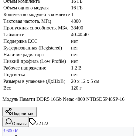
Объем комплекта
16 ГБ
Объем одного модуля
16 ГБ
Количество модулей в комлекте
1
Тактовая частота, МГц
4800
Пропускная способность, МБ/с
38400
Тайминги
40-40-40
Поддержка ECC
нет
Буферизованная (Registered)
нет
Наличие радиатора
нет
Низкий профиль (Low Profile)
нет
Рабочее напряжение
1,2 В
Подсветка
нет
Размеры в упаковке (ДхШхВ)
20 x 12 x 5 см
Вес
120 г
Модуль Памяти DDR5 16Gb Netac 4800 NTBSD5P48SP-16
Поделиться
22122
Отзывы
3 600
₽