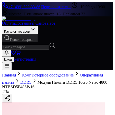
+7 (499) 322-33-86
|
Перезвоните мне
с 10:00 до 19:00
Москва, Пятницкое шоссе, 18, Павильон 73
Оплата
Доставка и Самовывоз
Каталог товаров
Поиск товаров...
Регистрация
Вход
Главная
Компьютерное оборудование
Оперативная
память
DDR5
Модуль Памяти DDR5 16Gb Netac 4800
NTBSD5P48SP-16
-
5
%