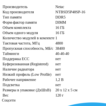
Производитель
Netac
Код производителя
NTBSD5P48SP-16
Тип памяти
DDR5
Форм-фактор памяти
DIMM
Объем комплекта
16 ГБ
Объем одного модуля
16 ГБ
Количество модулей в комлекте
1
Тактовая частота, МГц
4800
Пропускная способность, МБ/с
38400
Тайминги
40-40-40
Поддержка ECC
нет
Буферизованная (Registered)
нет
Наличие радиатора
нет
Низкий профиль (Low Profile)
нет
Рабочее напряжение
1,2 В
Подсветка
нет
Размеры в упаковке (ДхШхВ)
20 x 12 x 5 см
Вес
120 г
Соцсети