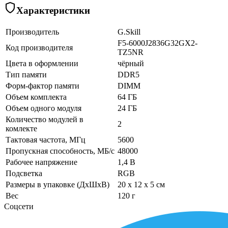
Характеристики
Производитель
G.Skill
F5-6000J2836G32GX2-
Код производителя
TZ5NR
Цвета в оформлении
чёрный
Тип памяти
DDR5
Форм-фактор памяти
DIMM
Объем комплекта
64 ГБ
Объем одного модуля
24 ГБ
Количество модулей в
2
комлекте
Тактовая частота, МГц
5600
Пропускная способность, МБ/с
48000
Рабочее напряжение
1,4 В
Подсветка
RGB
Размеры в упаковке (ДхШхВ)
20 x 12 x 5 см
Вес
120 г
Соцсети