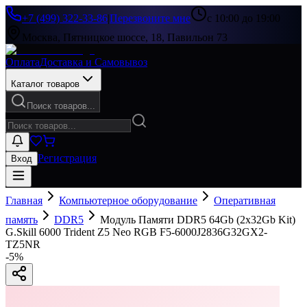
+7 (499) 322-33-86
|
Перезвоните мне
с 10:00 до 19:00
Москва, Пятницкое шоссе, 18, Павильон 73
Оплата
Доставка и Самовывоз
Каталог товаров
Поиск товаров...
Регистрация
Вход
Главная
Компьютерное оборудование
Оперативная
память
DDR5
Модуль Памяти DDR5 64Gb (2x32Gb Kit)
G.Skill 6000 Trident Z5 Neo RGB F5-6000J2836G32GX2-
TZ5NR
-
5
%