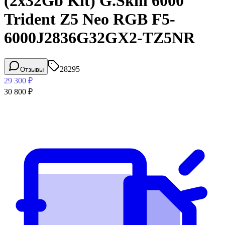
(2x32Gb Kit) G.Skill 6000
Trident Z5 Neo RGB F5-
6000J2836G32GX2-TZ5NR
28295
Отзывы
29 300
₽
30 800
₽