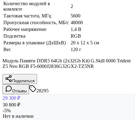
Количество модулей в
2
комлекте
Тактовая частота, МГц
5600
Пропускная способность, МБ/с
48000
Рабочее напряжение
1,4 В
Подсветка
RGB
Размеры в упаковке (ДхШхВ)
20 x 12 x 5 см
Вес
120 г
Модуль Памяти DDR5 64Gb (2x32Gb Kit) G.Skill 6000 Trident
Z5 Neo RGB F5-6000J2836G32GX2-TZ5NR
Поделиться
28295
Отзывы
29 300
₽
30 800
₽
-
5
%
Нет в наличии