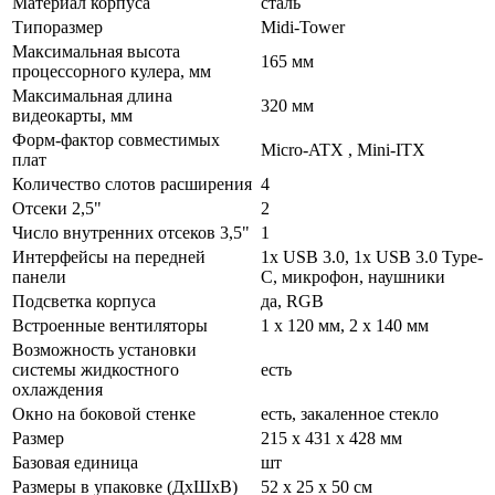
Материал корпуса
сталь
Типоразмер
Midi-Tower
Максимальная высота
165 мм
процессорного кулера, мм
Максимальная длина
320 мм
видеокарты, мм
Форм-фактор совместимых
Micro-ATX , Mini-ITX
плат
Количество слотов расширения
4
Отсеки 2,5"
2
Число внутренних отсеков 3,5"
1
Интерфейсы на передней
1x USB 3.0, 1x USB 3.0 Type-
панели
C, микрофон, наушники
Подсветка корпуса
да, RGB
Встроенные вентиляторы
1 x 120 мм, 2 x 140 мм
Возможность установки
системы жидкостного
есть
охлаждения
Окно на боковой стенке
есть, закаленное стекло
Размер
215 x 431 x 428 мм
Базовая единица
шт
Размеры в упаковке (ДхШхВ)
52 x 25 x 50 см