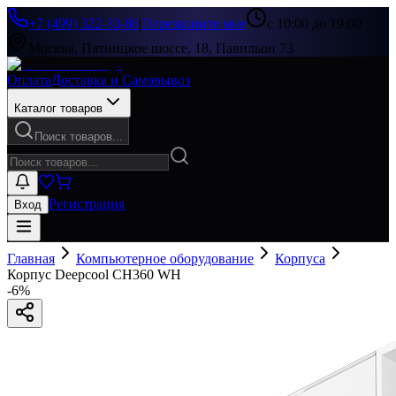
+7 (499) 322-33-86
|
Перезвоните мне
с 10:00 до 19:00
Москва, Пятницкое шоссе, 18, Павильон 73
Оплата
Доставка и Самовывоз
Каталог товаров
Поиск товаров...
Регистрация
Вход
Главная
Компьютерное оборудование
Корпуса
Корпус Deepcool CH360 WH
-
6
%