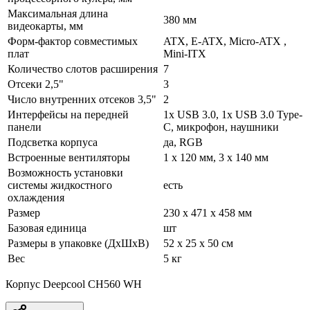
Максимальная длина
380 мм
видеокарты, мм
Форм-фактор совместимых
ATX, E-ATX, Micro-ATX ,
плат
Mini-ITX
Количество слотов расширения
7
Отсеки 2,5"
3
Число внутренних отсеков 3,5"
2
Интерфейсы на передней
1x USB 3.0, 1x USB 3.0 Type-
панели
C, микрофон, наушники
Подсветка корпуса
да, RGB
Встроенные вентиляторы
1 x 120 мм, 3 x 140 мм
Возможность установки
системы жидкостного
есть
охлаждения
Размер
230 x 471 x 458 мм
Базовая единица
шт
Размеры в упаковке (ДхШхВ)
52 x 25 x 50 см
Вес
5 кг
Корпус Deepcool CH560 WH