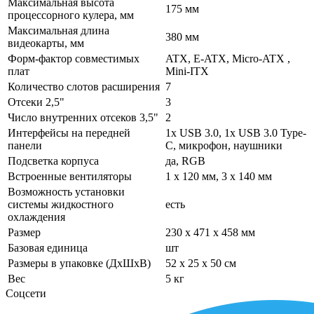
Максимальная высота
175 мм
процессорного кулера, мм
Максимальная длина
380 мм
видеокарты, мм
Форм-фактор совместимых
ATX, E-ATX, Micro-ATX ,
плат
Mini-ITX
Количество слотов расширения
7
Отсеки 2,5"
3
Число внутренних отсеков 3,5"
2
Интерфейсы на передней
1x USB 3.0, 1x USB 3.0 Type-
панели
C, микрофон, наушники
Подсветка корпуса
да, RGB
Встроенные вентиляторы
1 x 120 мм, 3 x 140 мм
Возможность установки
системы жидкостного
есть
охлаждения
Размер
230 x 471 x 458 мм
Базовая единица
шт
Размеры в упаковке (ДхШхВ)
52 x 25 x 50 см
Вес
5 кг
Соцсети