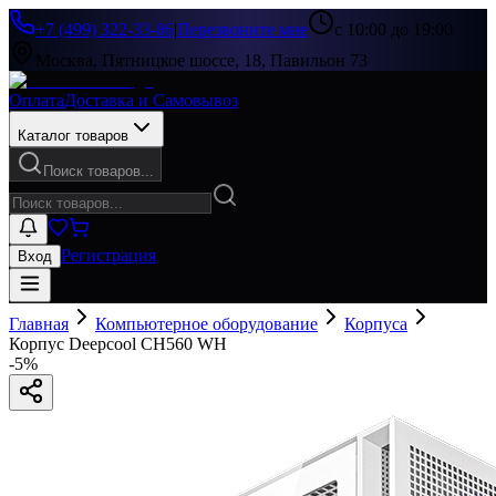
+7 (499) 322-33-86
|
Перезвоните мне
с 10:00 до 19:00
Москва, Пятницкое шоссе, 18, Павильон 73
Оплата
Доставка и Самовывоз
Каталог товаров
Поиск товаров...
Регистрация
Вход
Главная
Компьютерное оборудование
Корпуса
Корпус Deepcool CH560 WH
-
5
%