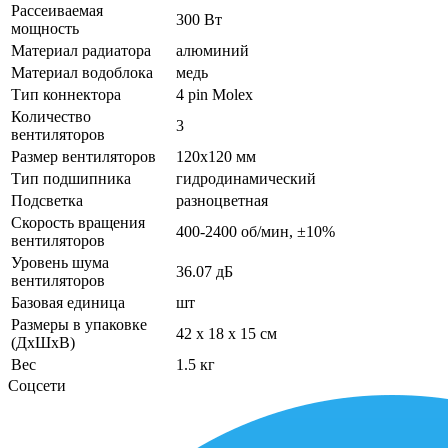
Рассеиваемая
300 Вт
мощность
Материал радиатора
алюминий
Материал водоблока
медь
Тип коннектора
4 pin Molex
Количество
3
вентиляторов
Размер вентиляторов
120x120 мм
Тип подшипника
гидродинамический
Подсветка
разноцветная
Скорость вращения
400-2400 об/мин, ±10%
вентиляторов
Уровень шума
36.07 дБ
вентиляторов
Базовая единица
шт
Размеры в упаковке
42 x 18 x 15 см
(ДхШхВ)
Вес
1.5 кг
Соцсети