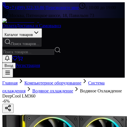
+7 (499) 322-33-86
|
Перезвоните мне
с 10:00 до 19:00
Москва, Пятницкое шоссе, 18, Павильон 73
Оплата
Доставка и Самовывоз
Каталог товаров
Поиск товаров...
Регистрация
Вход
Главная
Компьютерное оборудование
Система
охлаждения
Водяное охлаждение
Водяное Охлаждение
DeepCool LM360
-
6
%