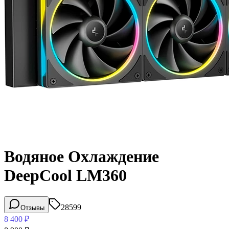
Водяное Охлаждение
DeepCool LM360
28599
Отзывы
8 400
₽