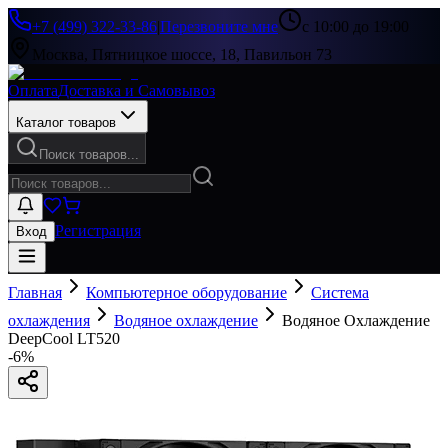
+7 (499) 322-33-86
|
Перезвоните мне
с 10:00 до 19:00
Москва, Пятницкое шоссе, 18, Павильон 73
Оплата
Доставка и Самовывоз
Каталог товаров
Поиск товаров...
Регистрация
Вход
Главная
Компьютерное оборудование
Система
охлаждения
Водяное охлаждение
Водяное Охлаждение
DeepCool LT520
-
6
%