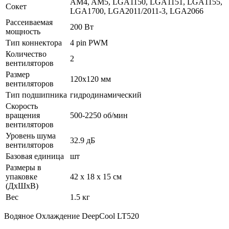
AM4, AM5, LGA1150, LGA1151, LGA1155,
Сокет
LGA1700, LGA2011/2011-3, LGA2066
Рассеиваемая
200 Вт
мощность
Тип коннектора
4 pin PWM
Количество
2
вентиляторов
Размер
120x120 мм
вентиляторов
Тип подшипника
гидродинамический
Скорость
вращения
500-2250 об/мин
вентиляторов
Уровень шума
32.9 дБ
вентиляторов
Базовая единица
шт
Размеры в
упаковке
42 x 18 x 15 см
(ДхШхВ)
Вес
1.5 кг
Водяное Охлаждение DeepCool LT520