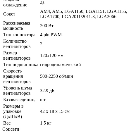
да
охлаждение
AM4, AM5, LGA1150, LGA1151, LGA1155,
Сокет
LGA1700, LGA2011/2011-3, LGA2066
Рассеиваемая
200 Вт
мощность
Тип коннектора
4 pin PWM
Количество
2
вентиляторов
Размер
120x120 мм
вентиляторов
Тип подшипника
гидродинамический
Скорость
вращения
500-2250 об/мин
вентиляторов
Уровень шума
32.9 дБ
вентиляторов
Базовая единица
шт
Размеры в
упаковке
42 x 18 x 15 см
(ДхШхВ)
Вес
1.5 кг
Соцсети