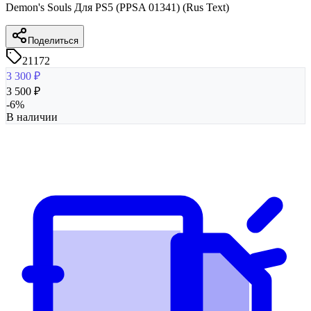
Demon's Souls Для PS5 (PPSA 01341) (Rus Text)
Поделиться
21172
3 300
₽
3 500
₽
-
6
%
В наличии