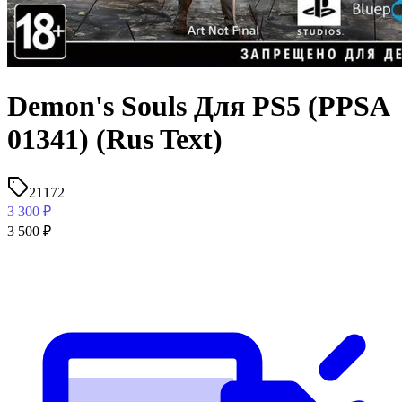
Demon's Souls Для PS5 (PPSA
01341) (Rus Text)
21172
3 300
₽
3 500
₽