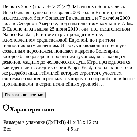
Demon's Souls (яп. デモンズソウル Demonzu Souru, с англ.
Игра была выпущена 5 февраля 2009 года в Японии, под
издательством Sony Computer Entertainment, и 7 октября 2009
года в Северной Америке, под издательством компании Atlus.
В Европе игра вышла 25 июня 2010 года, под издательством
Namco Bandai. Действие игры проходит в мире,
вдохновленном средневековой Европой, но при этом
полностью вымышленном. Игрок, управляющий вручную
созданным персонажем, попадает в царство Болетарии,
которое было разорено про́клятым туманом, вызывающим
демонов, жадных до человеческих душ. Игра преподносится
как идейный наследник серии King's Field, прошлых игр того
же разработчика, геймплей которых строится с участием
системы создания персонажа с упором на сбор добычи в бою с
противниками, в серии нелинейных уровней …
Показать полностью
Характеристики
Размеры в упаковке (ДхШхВ)
41 x 38 x 12 см
Вес
4.5 кг