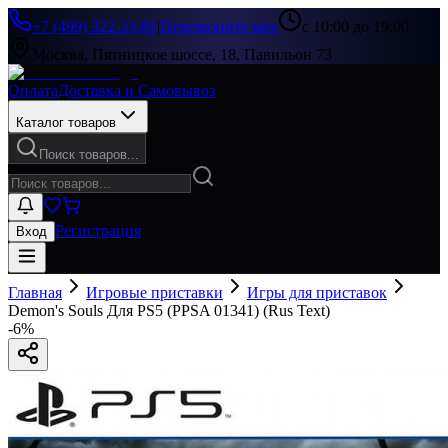
+7 (499) 322-33-86
|
Перезвоните мне
с 10:00 до 19:00
Москва, Пятницкое шоссе, 18, Павильон 73
Оплата
Доставка и Самовывоз
Каталог товаров
Поиск товаров...
Регистрация
Вход
Главная
Игровые приставки
Игры для приставок
Demon's Souls Для PS5 (PPSA 01341) (Rus Text)
-
6
%