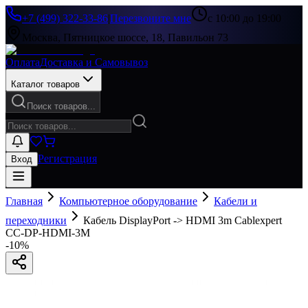
+7 (499) 322-33-86
|
Перезвоните мне
с 10:00 до 19:00
Москва, Пятницкое шоссе, 18, Павильон 73
Оплата
Доставка и Самовывоз
Каталог товаров
Поиск товаров...
Регистрация
Вход
Главная
Компьютерное оборудование
Кабели и
переходники
Кабель DisplayPort -> HDMI 3m Cablexpert
CC-DP-HDMI-3M
-
10
%