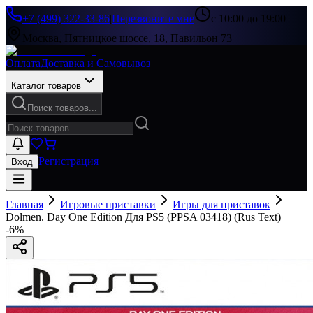
+7 (499) 322-33-86
|
Перезвоните мне
с 10:00 до 19:00
Москва, Пятницкое шоссе, 18, Павильон 73
Оплата
Доставка и Самовывоз
Каталог товаров
Поиск товаров...
Регистрация
Вход
Главная
Игровые приставки
Игры для приставок
Dolmen. Day One Edition Для PS5 (PPSA 03418) (Rus Text)
-
6
%