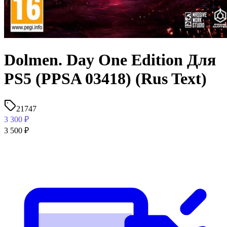
Dolmen. Day One Edition Для
PS5 (PPSA 03418) (Rus Text)
21747
3 300
₽
3 500
₽